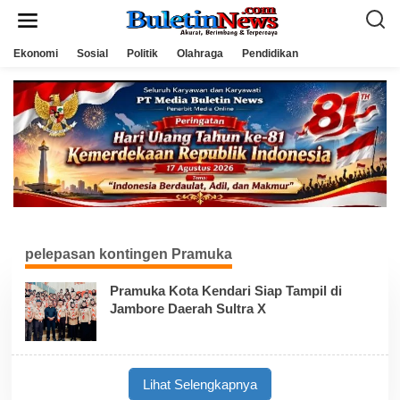
L
e
w
a
Ekonomi
Sosial
Politik
Olahraga
Pendidikan
t
i
k
e
k
o
n
t
e
n
pelepasan kontingen Pramuka
Pramuka Kota Kendari Siap Tampil di
Jambore Daerah Sultra X
Lihat Selengkapnya