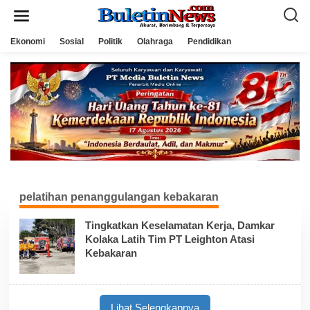
L
e
w
a
Ekonomi
Sosial
Politik
Olahraga
Pendidikan
t
i
k
e
k
o
n
t
e
n
pelatihan penanggulangan kebakaran
Tingkatkan Keselamatan Kerja, Damkar
Kolaka Latih Tim PT Leighton Atasi
Kebakaran
Lihat Selengkapnya