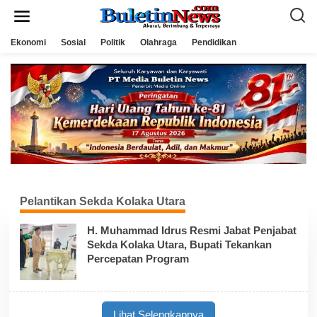
L
e
w
a
Ekonomi
Sosial
Politik
Olahraga
Pendidikan
t
i
k
e
k
o
n
t
e
n
Pelantikan Sekda Kolaka Utara
H. Muhammad Idrus Resmi Jabat Penjabat
Sekda Kolaka Utara, Bupati Tekankan
Percepatan Program
Lihat Selengkapnya