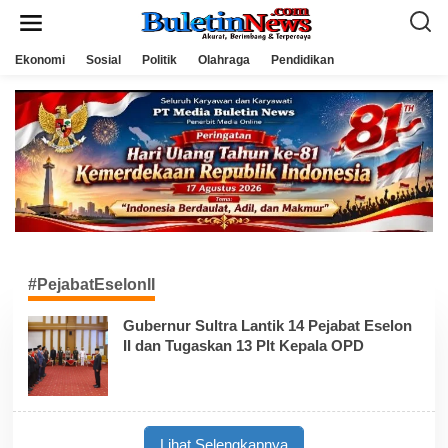
L
e
w
a
Ekonomi
Sosial
Politik
Olahraga
Pendidikan
t
i
k
e
k
o
n
t
e
n
#PejabatEselonII
Gubernur Sultra Lantik 14 Pejabat Eselon
II dan Tugaskan 13 Plt Kepala OPD
Lihat Selengkapnya