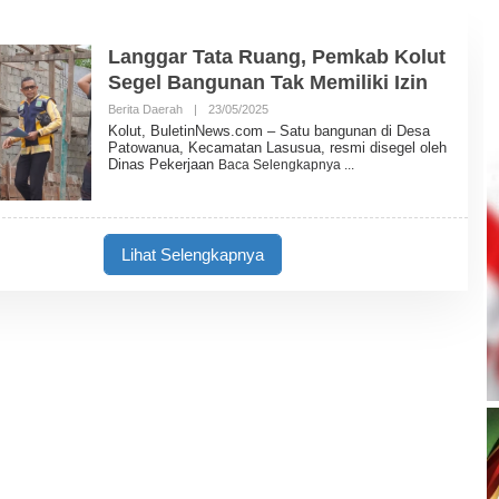
Langgar Tata Ruang, Pemkab Kolut
Segel Bangunan Tak Memiliki Izin
Berita Daerah
|
23/05/2025
O
L
Kolut, BuletinNews.com – Satu bangunan di Desa
E
Patowanua, Kecamatan Lasusua, resmi disegel oleh
H
Dinas Pekerjaan
Baca Selengkapnya
B
U
L
E
T
I
Lihat Selengkapnya
N
N
E
W
S