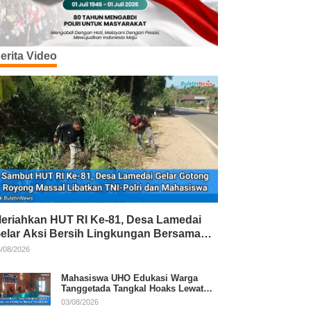
erita Video
eriahkan HUT RI Ke-81, Desa Lamedai
elar Aksi Bersih Lingkungan Bersama
NI-Polri
/08/2026
Mahasiswa UHO Edukasi Warga
Tanggetada Tangkal Hoaks Lewat
Program Literasi
03/08/2026