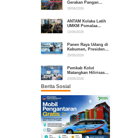
Gerakan Pangan
Murah, Warga Serbu
30/06/2026
Komoditas Harga
Terjangkau
ANTAM Kolaka Latih
UMKM Pomalaa
Kembangkan Produk
15/06/2026
Lokal Berdaya Saing
Panen Raya Udang di
Kebumen, Presiden
Prabowo Tekankan
25/05/2026
Ekonomi Produktif
Pemkab Kolut
Matangkan Hilirisasi
Kakao dan Kelapa,
23/05/2026
Investor Lirik Potensi
Berita Sosial
Daerah