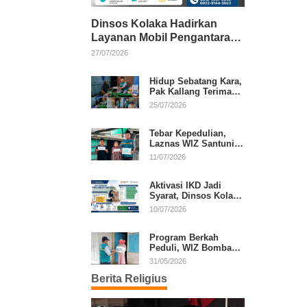
Dinsos Kolaka Hadirkan
Layanan Mobil Pengantaran
Gratis bagi Pasien Penerima
27/07/2026
Manfaat Desil 1–5
Hidup Sebatang Kara,
Pak Kallang Terima
Bantuan dari Laznas
25/07/2026
WIZ Kolaka
Tebar Kepedulian,
Laznas WIZ Santuni
Anak Yatim dan
11/07/2026
Dhuafa di Kecamatan
Latambaga
Aktivasi IKD Jadi
Syarat, Dinsos Kolaka
Sosialisasikan
10/07/2026
Pendaftaran Perlinsos
Digital
Program Berkah
Peduli, WIZ Bombana
Bantu Lansia dan
31/05/2026
Janda di Poea
Berita Religius