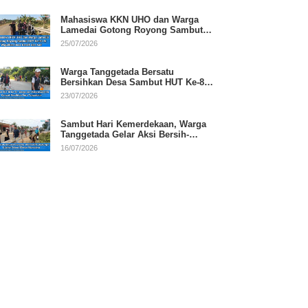
Mahasiswa KKN UHO dan Warga
Lamedai Gotong Royong Sambut
HUT Ke-81 RI
25/07/2026
Warga Tanggetada Bersatu
Bersihkan Desa Sambut HUT Ke-81
RI
23/07/2026
Sambut Hari Kemerdekaan, Warga
Tanggetada Gelar Aksi Bersih-
Bersih Desa
16/07/2026