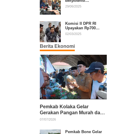
Berpotensi
Diperpanjang, Aria
29/06/2025
Bima Soroti Implikasi
Ketatanegaraan
Komisi II DPR RI
Upayakan Rp700
Miliar dari APBN
02/03/2025
untuk PSU di 24
Daerah Pasca
Berita Ekonomi
Putusan MK
Pemkab Kolaka Gelar
Gerakan Pangan Murah dan
Salurkan Pupuk Organik
07/07/2026
Pemkab Bone Gelar