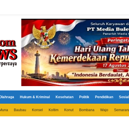
Olahraga
Hukum & Kriminal
Kesehatan
Politik
Pendidikan
Sosial
Muna
Baubau
Konsel
Koltim
Konut
Bombana
Wajo
Semaran