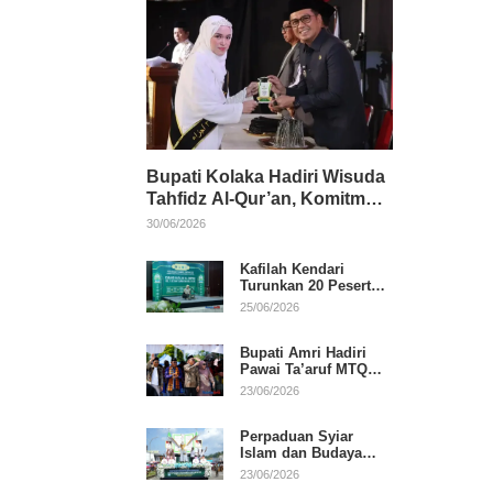
Bupati Kolaka Hadiri Wisuda
Tahfidz Al-Qur’an, Komitmen
Dukung Pendidikan
30/06/2026
Keagamaan
Kafilah Kendari
Turunkan 20 Peserta
pada Hari Pertama
25/06/2026
MTQ Sultra 2026 di
Konawe
Bupati Amri Hadiri
Pawai Ta’aruf MTQ
XXXI Sultra, Beri
23/06/2026
Dukungan untuk
Kafilah Kolaka
Perpaduan Syiar
Islam dan Budaya
Warnai Pawai Ta’aruf
23/06/2026
MTQ XXXI Sultra