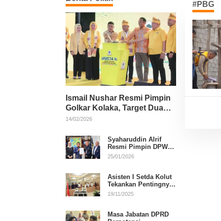
#PBG
Ismail Nushar Resmi Pimpin
Golkar Kolaka, Target Dua
Kursi per Dapil
14/02/2026
Syaharuddin Alrif
Resmi Pimpin DPW
NasDem Sulsel
25/01/2026
Asisten I Setda Kolut
Tekankan Pentingnya
Pendidikan Politik
19/11/2025
untuk Perkuat
Demokrasi
Masa Jabatan DPRD