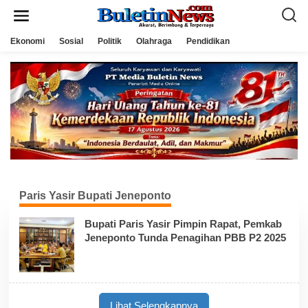
L
e
w
a
Ekonomi
Sosial
Politik
Olahraga
Pendidikan
t
i
k
e
k
o
n
t
e
n
Paris Yasir Bupati Jeneponto
Bupati Paris Yasir Pimpin Rapat, Pemkab
Jeneponto Tunda Penagihan PBB P2 2025
Lihat Selengkapnya