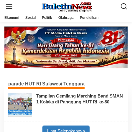
L
e
w
a
Ekonomi
Sosial
Politik
Olahraga
Pendidikan
t
i
k
e
k
o
n
t
e
n
parade HUT RI Sulawesi Tenggara
Tampilan Gemilang Marching Band SMAN
1 Kolaka di Panggung HUT RI ke-80
Lihat Selengkapnya