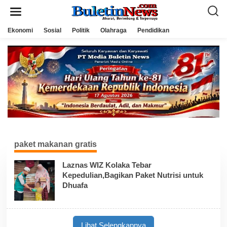
L
e
w
a
Ekonomi
Sosial
Politik
Olahraga
Pendidikan
t
i
k
e
k
o
n
t
e
n
paket makanan gratis
Laznas WIZ Kolaka Tebar
Kepedulian,Bagikan Paket Nutrisi untuk
Dhuafa
Lihat Selengkapnya