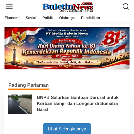
L
e
w
a
Ekonomi
Sosial
Politik
Olahraga
Pendidikan
t
i
k
e
k
o
n
t
e
n
Padang Pariaman
BNPB Salurkan Bantuan Darurat untuk
Korban Banjir dan Longsor di Sumatra
Barat
Lihat Selengkapnya