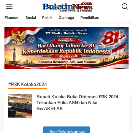
L
e
w
a
Ekonomi
Sosial
Politik
Olahraga
Pendidikan
t
i
k
e
k
o
n
t
e
n
#P3KKolaka2024
Bupati Kolaka Buka Orientasi P3K 2024,
Tekankan Etika ASN dan Nilai
BerAKHLAK
Lihat Selengkapnya