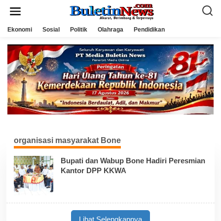
L
e
w
a
Ekonomi
Sosial
Politik
Olahraga
Pendidikan
t
i
k
e
k
o
n
t
e
n
organisasi masyarakat Bone
Bupati dan Wabup Bone Hadiri Peresmian
Kantor DPP KKWA
Lihat Selengkapnya