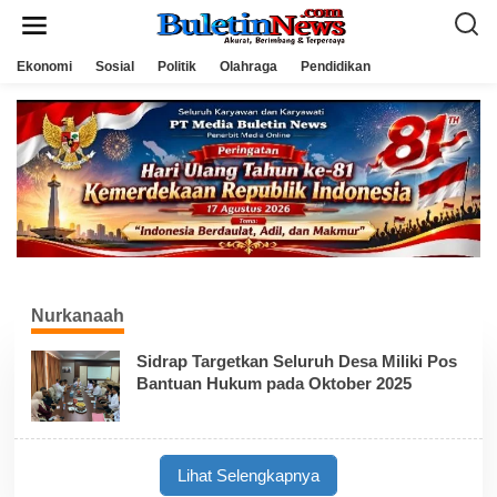
L
e
w
a
Ekonomi
Sosial
Politik
Olahraga
Pendidikan
t
i
k
e
k
o
n
t
e
n
Nurkanaah
Sidrap Targetkan Seluruh Desa Miliki Pos
Bantuan Hukum pada Oktober 2025
Lihat Selengkapnya