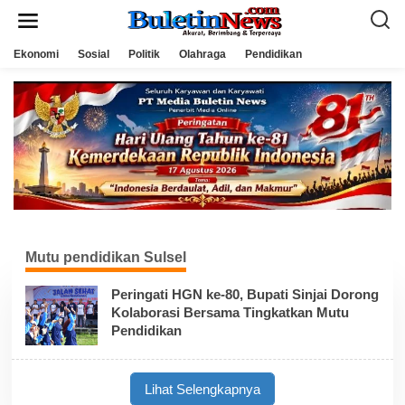
L
e
w
a
Ekonomi
Sosial
Politik
Olahraga
Pendidikan
t
i
k
e
k
o
n
t
e
n
Mutu pendidikan Sulsel
Peringati HGN ke-80, Bupati Sinjai Dorong
Kolaborasi Bersama Tingkatkan Mutu
Pendidikan
Lihat Selengkapnya