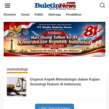
L
e
w
a
Ekonomi
Sosial
Politik
Olahraga
Pendidikan
t
i
k
e
k
o
n
t
e
n
metodologi
Urgensi Aspek Metodologis dalam Kajian
Sosiologi Hukum di Indonesia
Lihat Selengkapnya