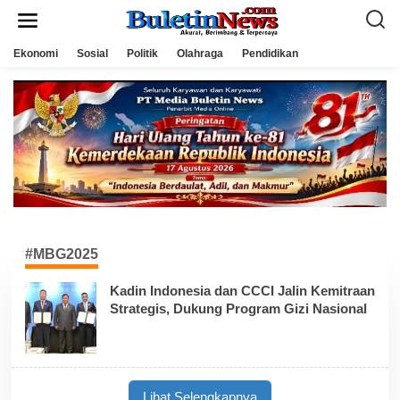
L
e
w
a
Ekonomi
Sosial
Politik
Olahraga
Pendidikan
t
i
k
e
k
o
n
t
e
n
#MBG2025
Kadin Indonesia dan CCCI Jalin Kemitraan
Strategis, Dukung Program Gizi Nasional
Lihat Selengkapnya