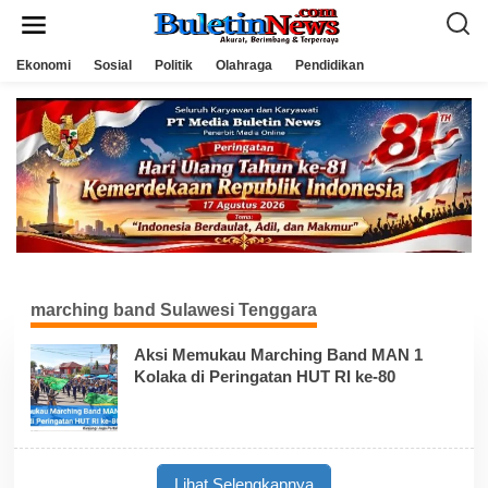
L
e
w
a
Ekonomi
Sosial
Politik
Olahraga
Pendidikan
t
i
k
e
k
o
n
t
e
n
marching band Sulawesi Tenggara
Aksi Memukau Marching Band MAN 1
Kolaka di Peringatan HUT RI ke-80
Lihat Selengkapnya