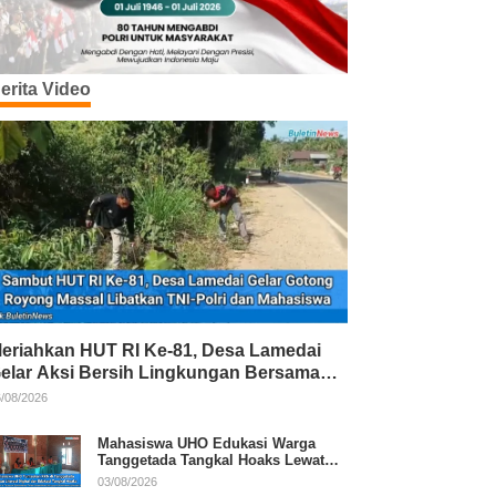
erita Video
eriahkan HUT RI Ke-81, Desa Lamedai
elar Aksi Bersih Lingkungan Bersama
NI-Polri
/08/2026
Mahasiswa UHO Edukasi Warga
Tanggetada Tangkal Hoaks Lewat
Program Literasi
03/08/2026