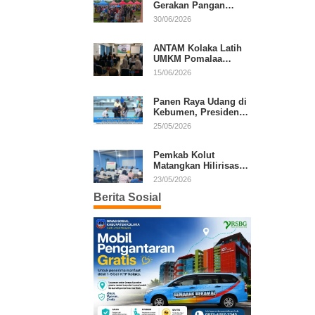
Gerakan Pangan
Murah, Warga Serbu
30/06/2026
Komoditas Harga
Terjangkau
ANTAM Kolaka Latih
UMKM Pomalaa
Kembangkan Produk
15/06/2026
Lokal Berdaya Saing
Panen Raya Udang di
Kebumen, Presiden
Prabowo Tekankan
25/05/2026
Ekonomi Produktif
Pemkab Kolut
Matangkan Hilirisasi
Kakao dan Kelapa,
23/05/2026
Investor Lirik Potensi
Berita Sosial
Daerah