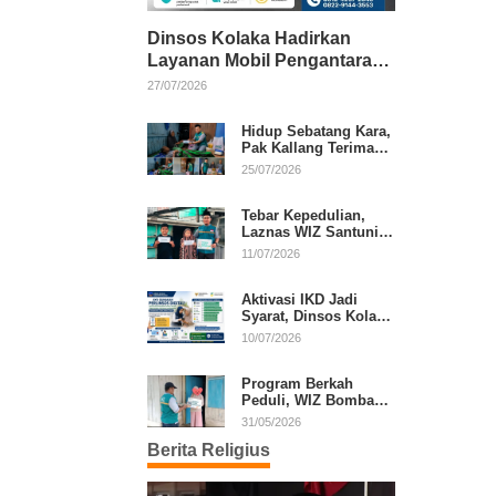
Dinsos Kolaka Hadirkan
Layanan Mobil Pengantaran
Gratis bagi Pasien Penerima
27/07/2026
Manfaat Desil 1–5
Hidup Sebatang Kara,
Pak Kallang Terima
Bantuan dari Laznas
25/07/2026
WIZ Kolaka
Tebar Kepedulian,
Laznas WIZ Santuni
Anak Yatim dan
11/07/2026
Dhuafa di Kecamatan
Latambaga
Aktivasi IKD Jadi
Syarat, Dinsos Kolaka
Sosialisasikan
10/07/2026
Pendaftaran Perlinsos
Digital
Program Berkah
Peduli, WIZ Bombana
Bantu Lansia dan
31/05/2026
Janda di Poea
Berita Religius