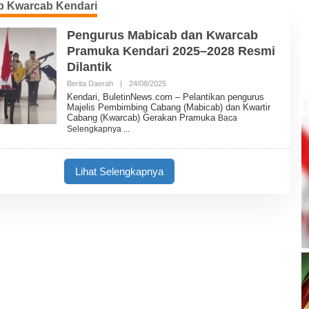
b Kwarcab Kendari
Pengurus Mabicab dan Kwarcab
Pramuka Kendari 2025–2028 Resmi
Dilantik
Berita Daerah
|
24/08/2025
O
L
Kendari, BuletinNews.com – Pelantikan pengurus
E
Majelis Pembimbing Cabang (Mabicab) dan Kwartir
H
Cabang (Kwarcab) Gerakan Pramuka
Baca
B
Selengkapnya
U
L
E
T
Lihat Selengkapnya
I
N
N
E
W
S