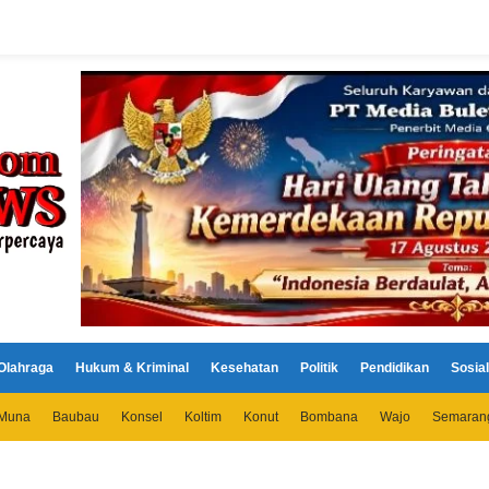
Olahraga
Hukum & Kriminal
Kesehatan
Politik
Pendidikan
Sosial
Muna
Baubau
Konsel
Koltim
Konut
Bombana
Wajo
Semaran