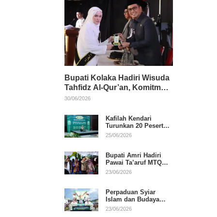
Bupati Kolaka Hadiri Wisuda
Tahfidz Al-Qur’an, Komitmen
Dukung Pendidikan
30/06/2026
Keagamaan
Kafilah Kendari
Turunkan 20 Peserta
pada Hari Pertama
25/06/2026
MTQ Sultra 2026 di
Konawe
Bupati Amri Hadiri
Pawai Ta’aruf MTQ
XXXI Sultra, Beri
23/06/2026
Dukungan untuk
Kafilah Kolaka
Perpaduan Syiar
Islam dan Budaya
Warnai Pawai Ta’aruf
23/06/2026
MTQ XXXI Sultra