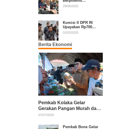
Berpotensi
Diperpanjang, Aria
29/06/2025
Bima Soroti Implikasi
Ketatanegaraan
Komisi II DPR RI
Upayakan Rp700
Miliar dari APBN
02/03/2025
untuk PSU di 24
Daerah Pasca
Berita Ekonomi
Putusan MK
Pemkab Kolaka Gelar
Gerakan Pangan Murah dan
Salurkan Pupuk Organik
07/07/2026
Pemkab Bone Gelar