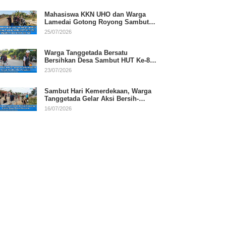
Mahasiswa KKN UHO dan Warga
Lamedai Gotong Royong Sambut
HUT Ke-81 RI
25/07/2026
Warga Tanggetada Bersatu
Bersihkan Desa Sambut HUT Ke-81
RI
23/07/2026
Sambut Hari Kemerdekaan, Warga
Tanggetada Gelar Aksi Bersih-
Bersih Desa
16/07/2026