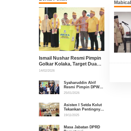
Mabica
Ismail Nushar Resmi Pimpin
Golkar Kolaka, Target Dua
Kursi per Dapil
14/02/2026
Syaharuddin Alrif
Resmi Pimpin DPW
NasDem Sulsel
25/01/2026
Asisten I Setda Kolut
Tekankan Pentingnya
Pendidikan Politik
19/11/2025
untuk Perkuat
Demokrasi
Masa Jabatan DPRD