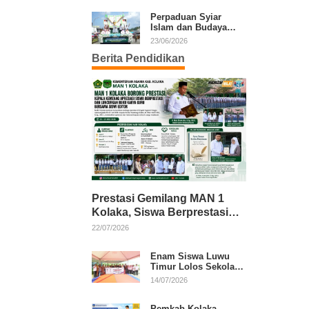
Kafilah Kolaka
Perpaduan Syiar
Islam dan Budaya
Warnai Pawai Ta’aruf
23/06/2026
MTQ XXXI Sultra
Berita Pendidikan
Prestasi Gemilang MAN 1
Kolaka, Siswa Berprestasi
dan Guru Berkarya Raih
22/07/2026
Apresiasi
Enam Siswa Luwu
Timur Lolos Sekolah
Rakyat, Bupati: Jaga
14/07/2026
Nama Baik Daerah
Pemkab Kolaka