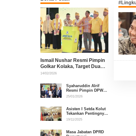
#Lingk
Ismail Nushar Resmi Pimpin
Golkar Kolaka, Target Dua
Kursi per Dapil
14/02/2026
Syaharuddin Alrif
Resmi Pimpin DPW
NasDem Sulsel
25/01/2026
Asisten I Setda Kolut
Tekankan Pentingnya
Pendidikan Politik
19/11/2025
untuk Perkuat
Demokrasi
Masa Jabatan DPRD