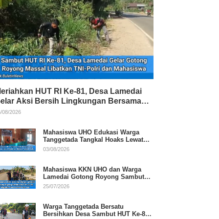
eriahkan HUT RI Ke-81, Desa Lamedai
elar Aksi Bersih Lingkungan Bersama
NI-Polri
/08/2026
Mahasiswa UHO Edukasi Warga
Tanggetada Tangkal Hoaks Lewat
Program Literasi
03/08/2026
Mahasiswa KKN UHO dan Warga
Lamedai Gotong Royong Sambut
HUT Ke-81 RI
25/07/2026
Warga Tanggetada Bersatu
Bersihkan Desa Sambut HUT Ke-81