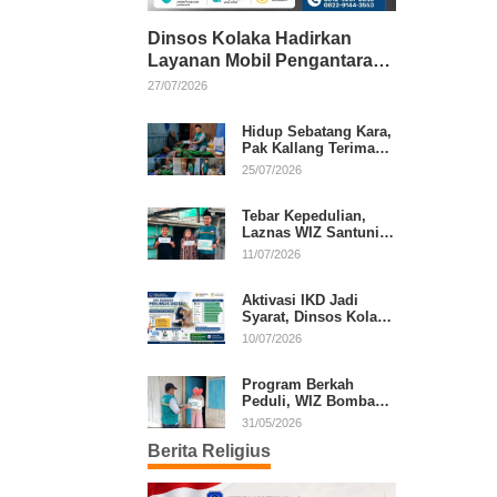
Dinsos Kolaka Hadirkan
Layanan Mobil Pengantaran
Gratis bagi Pasien Penerima
27/07/2026
Manfaat Desil 1–5
Hidup Sebatang Kara,
Pak Kallang Terima
Bantuan dari Laznas
25/07/2026
WIZ Kolaka
Tebar Kepedulian,
Laznas WIZ Santuni
Anak Yatim dan
11/07/2026
Dhuafa di Kecamatan
Latambaga
Aktivasi IKD Jadi
Syarat, Dinsos Kolaka
Sosialisasikan
10/07/2026
Pendaftaran Perlinsos
Digital
Program Berkah
Peduli, WIZ Bombana
Bantu Lansia dan
31/05/2026
Janda di Poea
Berita Religius