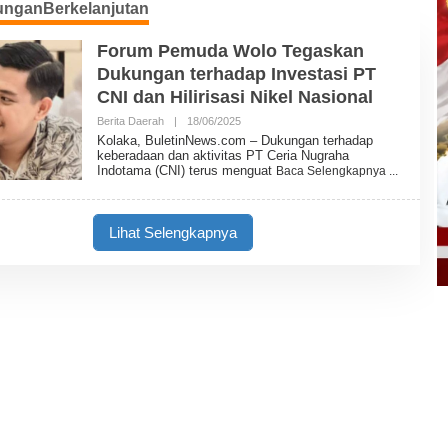
unganBerkelanjutan
Forum Pemuda Wolo Tegaskan
Dukungan terhadap Investasi PT
CNI dan Hilirisasi Nikel Nasional
Berita Daerah
|
18/06/2025
O
L
Kolaka, BuletinNews.com – Dukungan terhadap
E
keberadaan dan aktivitas PT Ceria Nugraha
H
Indotama (CNI) terus menguat
Baca Selengkapnya
B
U
L
E
Lihat Selengkapnya
T
I
N
N
E
W
S