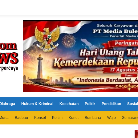
Olahraga
Hukum & Kriminal
Kesehatan
Politik
Pendidikan
Sosial
Muna
Baubau
Konsel
Koltim
Konut
Bombana
Wajo
Semaran