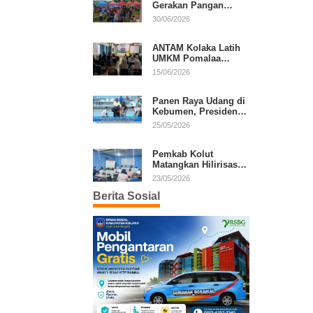
Gerakan Pangan
Murah, Warga Serbu
30/06/2026
Komoditas Harga
Terjangkau
ANTAM Kolaka Latih
UMKM Pomalaa
Kembangkan Produk
15/06/2026
Lokal Berdaya Saing
Panen Raya Udang di
Kebumen, Presiden
Prabowo Tekankan
25/05/2026
Ekonomi Produktif
Pemkab Kolut
Matangkan Hilirisasi
Kakao dan Kelapa,
23/05/2026
Investor Lirik Potensi
Berita Sosial
Daerah