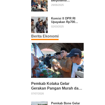
Berpotensi
Diperpanjang, Aria
29/06/2025
Bima Soroti Implikasi
Ketatanegaraan
Komisi II DPR RI
Upayakan Rp700
Miliar dari APBN
02/03/2025
untuk PSU di 24
Daerah Pasca
Berita Ekonomi
Putusan MK
Pemkab Kolaka Gelar
Gerakan Pangan Murah dan
Salurkan Pupuk Organik
07/07/2026
Pemkab Bone Gelar