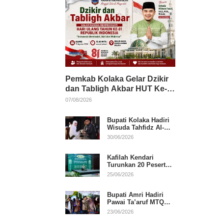
Pemkab Kolaka Gelar Dzikir
dan Tabligh Akbar HUT Ke-
81 RI, Hadirkan Dai Nasional
07/08/2026
Bupati Kolaka Hadiri
Wisuda Tahfidz Al-
Qur’an, Komitmen
30/06/2026
Dukung Pendidikan
Keagamaan
Kafilah Kendari
Turunkan 20 Peserta
pada Hari Pertama
25/06/2026
MTQ Sultra 2026 di
Konawe
Bupati Amri Hadiri
Pawai Ta’aruf MTQ
XXXI Sultra, Beri
23/06/2026
Dukungan untuk