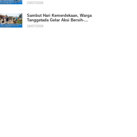
RI
23/07/2026
Sambut Hari Kemerdekaan, Warga
Tanggetada Gelar Aksi Bersih-
Bersih Desa
16/07/2026