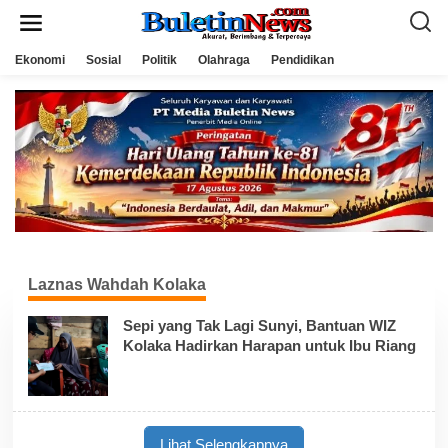
L
e
w
a
Ekonomi
Sosial
Politik
Olahraga
Pendidikan
t
i
k
e
k
o
n
t
e
n
Laznas Wahdah Kolaka
Sepi yang Tak Lagi Sunyi, Bantuan WIZ
Kolaka Hadirkan Harapan untuk Ibu Riang
Lihat Selengkapnya