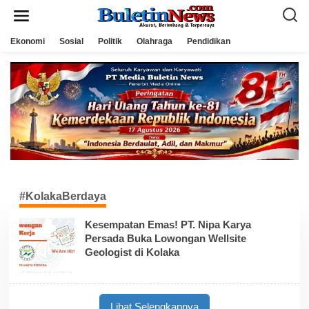
L
e
w
a
Ekonomi
Sosial
Politik
Olahraga
Pendidikan
t
i
k
e
k
o
n
t
e
n
#KolakaBerdaya
Kesempatan Emas! PT. Nipa Karya
Persada Buka Lowongan Wellsite
Geologist di Kolaka
Lihat Selengkapnya