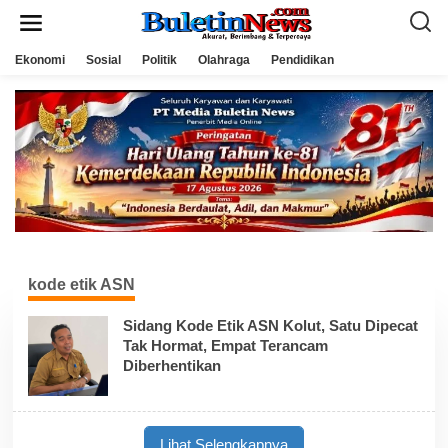
L
e
w
a
Ekonomi
Sosial
Politik
Olahraga
Pendidikan
t
i
k
e
k
o
n
t
e
n
kode etik ASN
Sidang Kode Etik ASN Kolut, Satu Dipecat
Tak Hormat, Empat Terancam
Diberhentikan
Lihat Selengkapnya