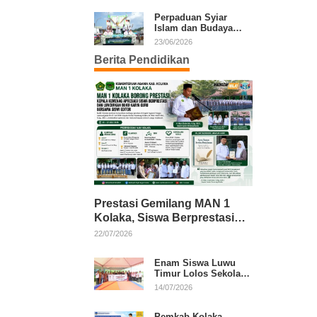
Kafilah Kolaka
Perpaduan Syiar
Islam dan Budaya
Warnai Pawai Ta’aruf
23/06/2026
MTQ XXXI Sultra
Berita Pendidikan
Prestasi Gemilang MAN 1
Kolaka, Siswa Berprestasi
dan Guru Berkarya Raih
22/07/2026
Apresiasi
Enam Siswa Luwu
Timur Lolos Sekolah
Rakyat, Bupati: Jaga
14/07/2026
Nama Baik Daerah
Pemkab Kolaka