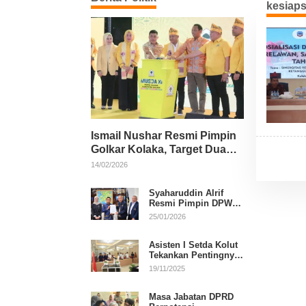
kesiap
Ismail Nushar Resmi Pimpin
Golkar Kolaka, Target Dua
Kursi per Dapil
14/02/2026
Syaharuddin Alrif
Resmi Pimpin DPW
NasDem Sulsel
25/01/2026
Asisten I Setda Kolut
Tekankan Pentingnya
Pendidikan Politik
19/11/2025
untuk Perkuat
Demokrasi
Masa Jabatan DPRD