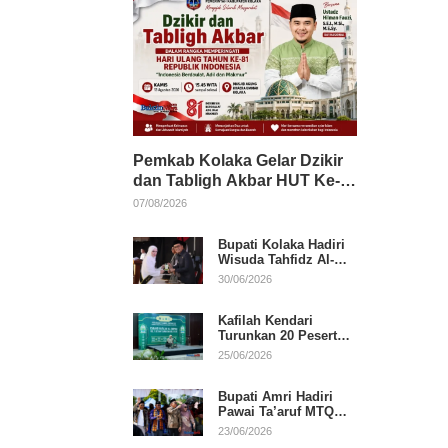
Pemkab Kolaka Gelar Dzikir
dan Tabligh Akbar HUT Ke-
81 RI, Hadirkan Dai Nasional
07/08/2026
Bupati Kolaka Hadiri
Wisuda Tahfidz Al-
Qur’an, Komitmen
30/06/2026
Dukung Pendidikan
Keagamaan
Kafilah Kendari
Turunkan 20 Peserta
pada Hari Pertama
25/06/2026
MTQ Sultra 2026 di
Konawe
Bupati Amri Hadiri
Pawai Ta’aruf MTQ
XXXI Sultra, Beri
23/06/2026
Dukungan untuk