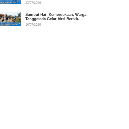
RI
23/07/2026
Sambut Hari Kemerdekaan, Warga
Tanggetada Gelar Aksi Bersih-
Bersih Desa
16/07/2026