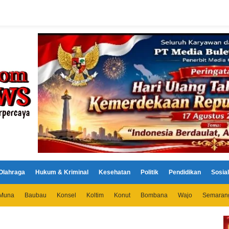
Olahraga
Hukum & Kriminal
Kesehatan
Politik
Pendidikan
Sosial
Muna
Baubau
Konsel
Koltim
Konut
Bombana
Wajo
Semaran