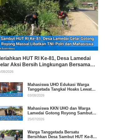
eriahkan HUT RI Ke-81, Desa Lamedai
elar Aksi Bersih Lingkungan Bersama
NI-Polri
/08/2026
Mahasiswa UHO Edukasi Warga
Tanggetada Tangkal Hoaks Lewat
Program Literasi
03/08/2026
Mahasiswa KKN UHO dan Warga
Lamedai Gotong Royong Sambut
HUT Ke-81 RI
25/07/2026
Warga Tanggetada Bersatu
Bersihkan Desa Sambut HUT Ke-81