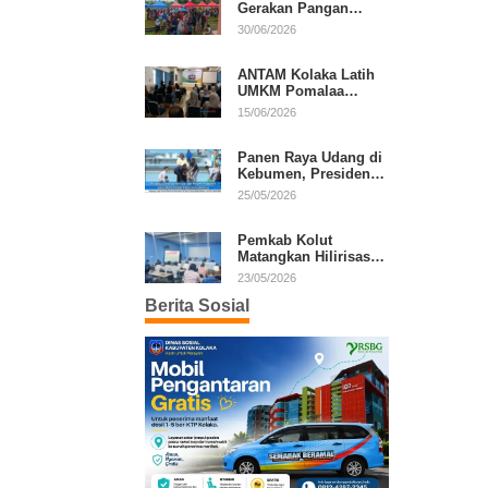
Gerakan Pangan
Murah, Warga Serbu
30/06/2026
Komoditas Harga
Terjangkau
ANTAM Kolaka Latih
UMKM Pomalaa
Kembangkan Produk
15/06/2026
Lokal Berdaya Saing
Panen Raya Udang di
Kebumen, Presiden
Prabowo Tekankan
25/05/2026
Ekonomi Produktif
Pemkab Kolut
Matangkan Hilirisasi
Kakao dan Kelapa,
23/05/2026
Investor Lirik Potensi
Berita Sosial
Daerah