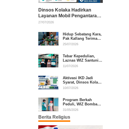
Dinsos Kolaka Hadirkan
Layanan Mobil Pengantaran
Gratis bagi Pasien Penerima
27/07/2026
Manfaat Desil 1–5
Hidup Sebatang Kara,
Pak Kallang Terima
Bantuan dari Laznas
25/07/2026
WIZ Kolaka
Tebar Kepedulian,
Laznas WIZ Santuni
Anak Yatim dan
11/07/2026
Dhuafa di Kecamatan
Latambaga
Aktivasi IKD Jadi
Syarat, Dinsos Kolaka
Sosialisasikan
10/07/2026
Pendaftaran Perlinsos
Digital
Program Berkah
Peduli, WIZ Bombana
Bantu Lansia dan
31/05/2026
Janda di Poea
Berita Religius