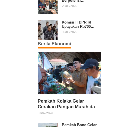
Berpotensi
Diperpanjang, Aria
29/06/2025
Bima Soroti Implikasi
Ketatanegaraan
Komisi II DPR RI
Upayakan Rp700
Miliar dari APBN
02/03/2025
untuk PSU di 24
Daerah Pasca
Berita Ekonomi
Putusan MK
Pemkab Kolaka Gelar
Gerakan Pangan Murah dan
Salurkan Pupuk Organik
07/07/2026
Pemkab Bone Gelar