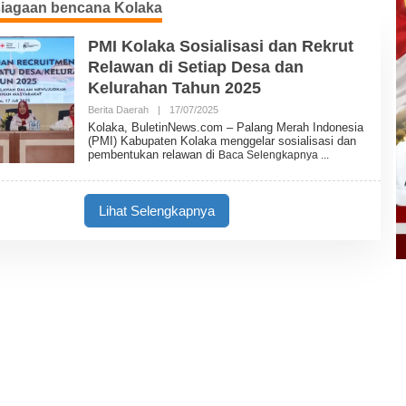
siagaan bencana Kolaka
PMI Kolaka Sosialisasi dan Rekrut
Relawan di Setiap Desa dan
Kelurahan Tahun 2025
Berita Daerah
|
17/07/2025
O
L
Kolaka, BuletinNews.com – Palang Merah Indonesia
E
(PMI) Kabupaten Kolaka menggelar sosialisasi dan
H
pembentukan relawan di
Baca Selengkapnya
B
U
L
E
Lihat Selengkapnya
T
I
N
N
E
W
S