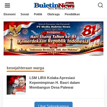
L
e
w
a
Ekonomi
Sosial
Politik
Olahraga
Pendidikan
t
i
k
e
k
o
n
t
e
n
kesejahteraan warga
LSM LIRA Kolaka Apresiasi
Kepemimpinan H. Basri dalam
Membangun Desa Palewai
Lihat Selengkapnya