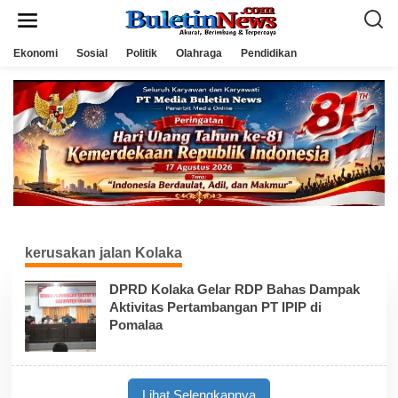
L
e
w
a
Ekonomi
Sosial
Politik
Olahraga
Pendidikan
t
i
k
e
k
o
n
t
e
n
kerusakan jalan Kolaka
DPRD Kolaka Gelar RDP Bahas Dampak
Aktivitas Pertambangan PT IPIP di
Pomalaa
Lihat Selengkapnya