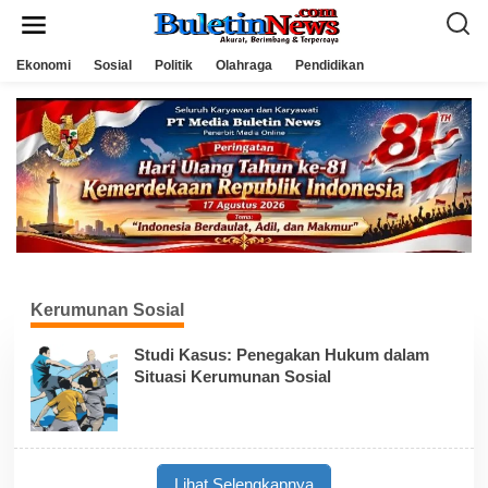
L
e
w
a
Ekonomi
Sosial
Politik
Olahraga
Pendidikan
t
i
k
e
k
o
n
t
e
n
Kerumunan Sosial
Studi Kasus: Penegakan Hukum dalam
Situasi Kerumunan Sosial
Lihat Selengkapnya