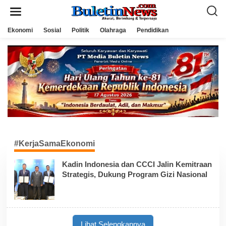
L
e
w
a
Ekonomi
Sosial
Politik
Olahraga
Pendidikan
t
i
k
e
k
o
n
t
e
n
#KerjaSamaEkonomi
Kadin Indonesia dan CCCI Jalin Kemitraan
Strategis, Dukung Program Gizi Nasional
Lihat Selengkapnya