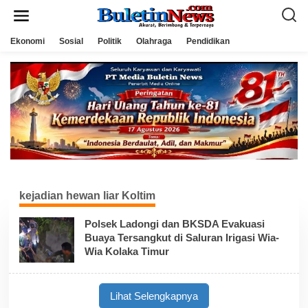
L
e
w
a
Ekonomi
Sosial
Politik
Olahraga
Pendidikan
t
i
k
e
k
o
n
t
e
n
kejadian hewan liar Koltim
Polsek Ladongi dan BKSDA Evakuasi
Buaya Tersangkut di Saluran Irigasi Wia-
Wia Kolaka Timur
Lihat Selengkapnya