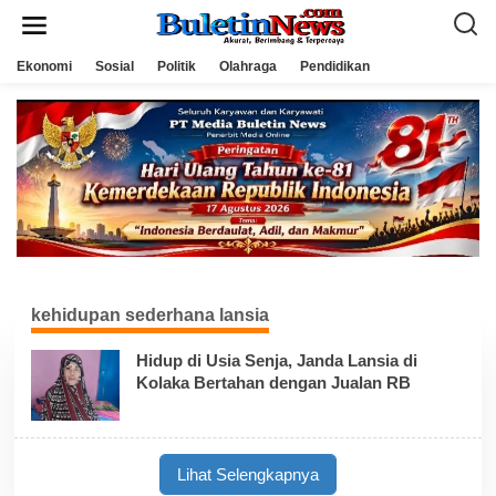
L
e
w
a
Ekonomi
Sosial
Politik
Olahraga
Pendidikan
t
i
k
e
k
o
n
t
e
n
kehidupan sederhana lansia
Hidup di Usia Senja, Janda Lansia di
Kolaka Bertahan dengan Jualan RB
Lihat Selengkapnya