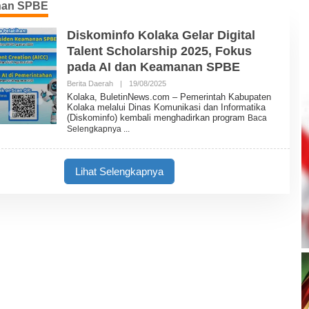
nan SPBE
Diskominfo Kolaka Gelar Digital
Talent Scholarship 2025, Fokus
pada AI dan Keamanan SPBE
Berita Daerah
|
19/08/2025
O
L
Kolaka, BuletinNews.com – Pemerintah Kabupaten
E
Kolaka melalui Dinas Komunikasi dan Informatika
H
(Diskominfo) kembali menghadirkan program
Baca
B
Selengkapnya
U
L
E
T
Lihat Selengkapnya
I
N
N
E
W
S