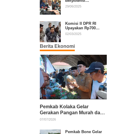
Berpotensi
Diperpanjang, Aria
29/06/2025
Bima Soroti Implikasi
Ketatanegaraan
Komisi II DPR RI
Upayakan Rp700
Miliar dari APBN
02/03/2025
untuk PSU di 24
Daerah Pasca
Berita Ekonomi
Putusan MK
Pemkab Kolaka Gelar
Gerakan Pangan Murah dan
Salurkan Pupuk Organik
07/07/2026
Pemkab Bone Gelar