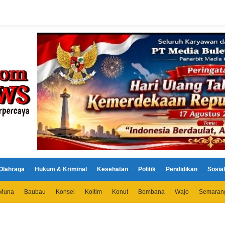
Olahraga
Hukum & Kriminal
Kesehatan
Politik
Pendidikan
Sosial
Muna
Baubau
Konsel
Koltim
Konut
Bombana
Wajo
Semaran