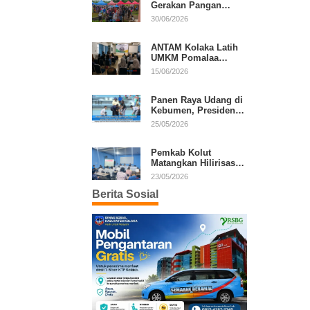
Gerakan Pangan
Murah, Warga Serbu
30/06/2026
Komoditas Harga
Terjangkau
ANTAM Kolaka Latih
UMKM Pomalaa
Kembangkan Produk
15/06/2026
Lokal Berdaya Saing
Panen Raya Udang di
Kebumen, Presiden
Prabowo Tekankan
25/05/2026
Ekonomi Produktif
Pemkab Kolut
Matangkan Hilirisasi
Kakao dan Kelapa,
23/05/2026
Investor Lirik Potensi
Berita Sosial
Daerah