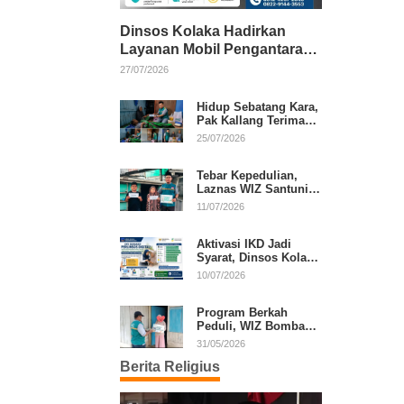
Dinsos Kolaka Hadirkan
Layanan Mobil Pengantaran
Gratis bagi Pasien Penerima
27/07/2026
Manfaat Desil 1–5
Hidup Sebatang Kara,
Pak Kallang Terima
Bantuan dari Laznas
25/07/2026
WIZ Kolaka
Tebar Kepedulian,
Laznas WIZ Santuni
Anak Yatim dan
11/07/2026
Dhuafa di Kecamatan
Latambaga
Aktivasi IKD Jadi
Syarat, Dinsos Kolaka
Sosialisasikan
10/07/2026
Pendaftaran Perlinsos
Digital
Program Berkah
Peduli, WIZ Bombana
Bantu Lansia dan
31/05/2026
Janda di Poea
Berita Religius