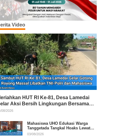
erita Video
eriahkan HUT RI Ke-81, Desa Lamedai
elar Aksi Bersih Lingkungan Bersama
NI-Polri
/08/2026
Mahasiswa UHO Edukasi Warga
Tanggetada Tangkal Hoaks Lewat
Program Literasi
03/08/2026