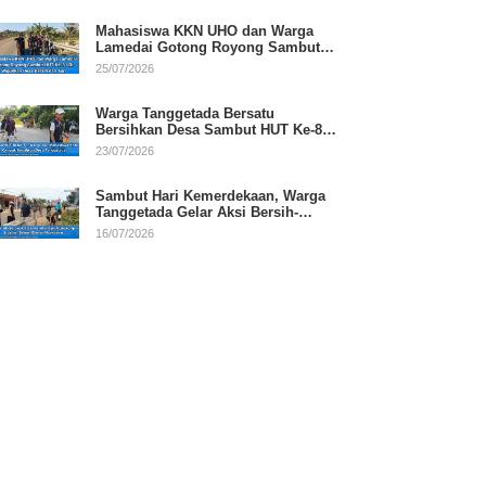
Mahasiswa KKN UHO dan Warga
Lamedai Gotong Royong Sambut
HUT Ke-81 RI
25/07/2026
Warga Tanggetada Bersatu
Bersihkan Desa Sambut HUT Ke-81
RI
23/07/2026
Sambut Hari Kemerdekaan, Warga
Tanggetada Gelar Aksi Bersih-
Bersih Desa
16/07/2026