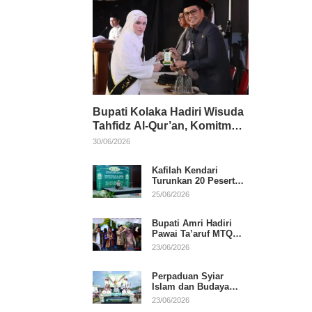
Bupati Kolaka Hadiri Wisuda
Tahfidz Al-Qur’an, Komitmen
Dukung Pendidikan
30/06/2026
Keagamaan
Kafilah Kendari
Turunkan 20 Peserta
pada Hari Pertama
25/06/2026
MTQ Sultra 2026 di
Konawe
Bupati Amri Hadiri
Pawai Ta’aruf MTQ
XXXI Sultra, Beri
23/06/2026
Dukungan untuk
Kafilah Kolaka
Perpaduan Syiar
Islam dan Budaya
Warnai Pawai Ta’aruf
23/06/2026
MTQ XXXI Sultra