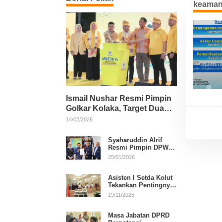
keama
Ismail Nushar Resmi Pimpin
Golkar Kolaka, Target Dua
Kursi per Dapil
14/02/2026
Syaharuddin Alrif
Resmi Pimpin DPW
NasDem Sulsel
25/01/2026
Asisten I Setda Kolut
Tekankan Pentingnya
Pendidikan Politik
19/11/2025
untuk Perkuat
Demokrasi
Masa Jabatan DPRD