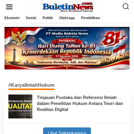
L
e
w
a
Ekonomi
Sosial
Politik
Olahraga
Pendidikan
t
i
k
e
k
o
n
t
e
n
#KaryaIlmiahHukum
Tinjauan Pustaka dan Referensi Ilmiah
dalam Penelitian Hukum Antara Teori dan
Realitas Digital
Lihat Selengkapnya