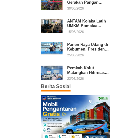
Gerakan Pangan
Murah, Warga Serbu
30/06/2026
Komoditas Harga
Terjangkau
ANTAM Kolaka Latih
UMKM Pomalaa
Kembangkan Produk
15/06/2026
Lokal Berdaya Saing
Panen Raya Udang di
Kebumen, Presiden
Prabowo Tekankan
25/05/2026
Ekonomi Produktif
Pemkab Kolut
Matangkan Hilirisasi
Kakao dan Kelapa,
23/05/2026
Investor Lirik Potensi
Berita Sosial
Daerah