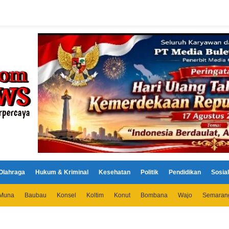
Olahraga
Hukum & Kriminal
Kesehatan
Politik
Pendidikan
Sosial
Muna
Baubau
Konsel
Koltim
Konut
Bombana
Wajo
Semaran