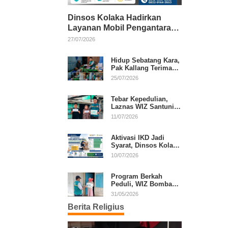
Dinsos Kolaka Hadirkan
Layanan Mobil Pengantaran
Gratis bagi Pasien Penerima
27/07/2026
Manfaat Desil 1–5
Hidup Sebatang Kara,
Pak Kallang Terima
Bantuan dari Laznas
25/07/2026
WIZ Kolaka
Tebar Kepedulian,
Laznas WIZ Santuni
Anak Yatim dan
11/07/2026
Dhuafa di Kecamatan
Latambaga
Aktivasi IKD Jadi
Syarat, Dinsos Kolaka
Sosialisasikan
10/07/2026
Pendaftaran Perlinsos
Digital
Program Berkah
Peduli, WIZ Bombana
Bantu Lansia dan
31/05/2026
Janda di Poea
Berita Religius