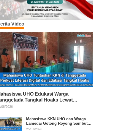
erita Video
ahasiswa UHO Edukasi Warga
anggetada Tangkal Hoaks Lewat
rogram Literasi
/08/2026
Mahasiswa KKN UHO dan Warga
Lamedai Gotong Royong Sambut
HUT Ke-81 RI
25/07/2026