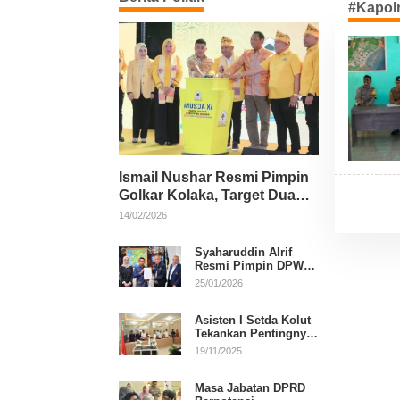
#Kapol
Ismail Nushar Resmi Pimpin
Golkar Kolaka, Target Dua
Kursi per Dapil
14/02/2026
Syaharuddin Alrif
Resmi Pimpin DPW
NasDem Sulsel
25/01/2026
Asisten I Setda Kolut
Tekankan Pentingnya
Pendidikan Politik
19/11/2025
untuk Perkuat
Demokrasi
Masa Jabatan DPRD