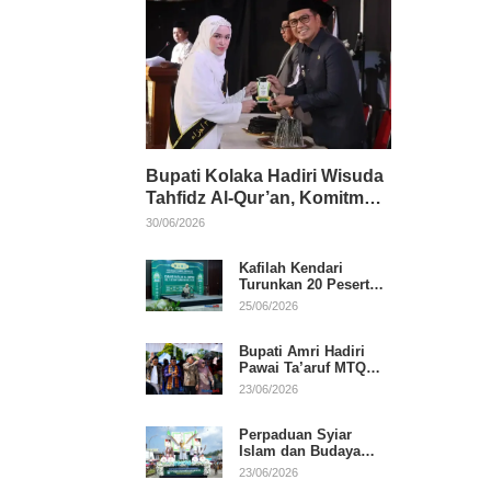
Bupati Kolaka Hadiri Wisuda
Tahfidz Al-Qur’an, Komitmen
Dukung Pendidikan
30/06/2026
Keagamaan
Kafilah Kendari
Turunkan 20 Peserta
pada Hari Pertama
25/06/2026
MTQ Sultra 2026 di
Konawe
Bupati Amri Hadiri
Pawai Ta’aruf MTQ
XXXI Sultra, Beri
23/06/2026
Dukungan untuk
Kafilah Kolaka
Perpaduan Syiar
Islam dan Budaya
Warnai Pawai Ta’aruf
23/06/2026
MTQ XXXI Sultra