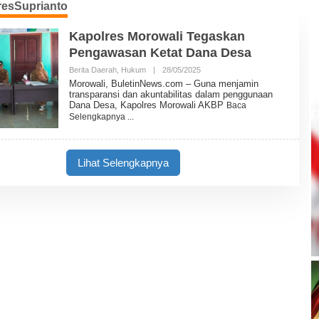
resSuprianto
Kapolres Morowali Tegaskan
Pengawasan Ketat Dana Desa
Berita Daerah
,
Hukum
|
28/05/2025
O
L
Morowali, BuletinNews.com – Guna menjamin
E
transparansi dan akuntabilitas dalam penggunaan
H
Dana Desa, Kapolres Morowali AKBP
Baca
B
Selengkapnya
U
L
E
T
I
Lihat Selengkapnya
N
N
E
W
S