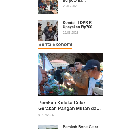
Berpotensi
Diperpanjang, Aria
29/06/2025
Bima Soroti Implikasi
Ketatanegaraan
Komisi II DPR RI
Upayakan Rp700
Miliar dari APBN
02/03/2025
untuk PSU di 24
Daerah Pasca
Berita Ekonomi
Putusan MK
Pemkab Kolaka Gelar
Gerakan Pangan Murah dan
Salurkan Pupuk Organik
07/07/2026
Pemkab Bone Gelar