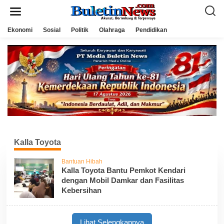
L
e
w
a
Ekonomi
Sosial
Politik
Olahraga
Pendidikan
t
i
k
e
k
o
n
t
e
n
Kalla Toyota
Bantuan Hibah
Kalla Toyota Bantu Pemkot Kendari
dengan Mobil Damkar dan Fasilitas
Kebersihan
Lihat Selengkapnya