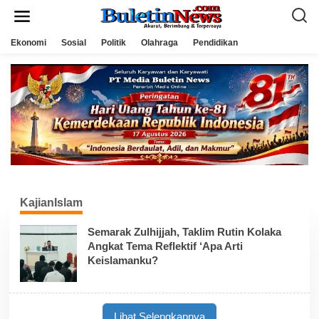
L
e
w
a
Ekonomi
Sosial
Politik
Olahraga
Pendidikan
t
i
k
e
k
o
n
t
e
n
KajianIslam
Semarak Zulhijjah, Taklim Rutin Kolaka
Angkat Tema Reflektif ‘Apa Arti
Keislamanku?
Lihat Selengkapnya