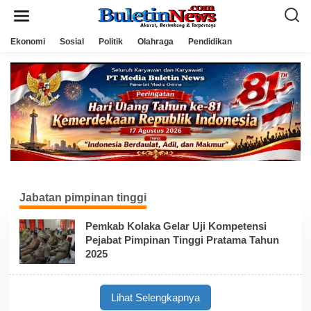
L
e
w
a
Ekonomi
Sosial
Politik
Olahraga
Pendidikan
t
i
k
e
k
o
n
t
e
n
Jabatan pimpinan tinggi
Pemkab Kolaka Gelar Uji Kompetensi
Pejabat Pimpinan Tinggi Pratama Tahun
2025
Lihat Selengkapnya