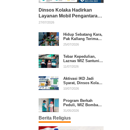
Dinsos Kolaka Hadirkan
Layanan Mobil Pengantaran
Gratis bagi Pasien Penerima
27/07/2026
Manfaat Desil 1–5
Hidup Sebatang Kara,
Pak Kallang Terima
Bantuan dari Laznas
25/07/2026
WIZ Kolaka
Tebar Kepedulian,
Laznas WIZ Santuni
Anak Yatim dan
11/07/2026
Dhuafa di Kecamatan
Latambaga
Aktivasi IKD Jadi
Syarat, Dinsos Kolaka
Sosialisasikan
10/07/2026
Pendaftaran Perlinsos
Digital
Program Berkah
Peduli, WIZ Bombana
Bantu Lansia dan
31/05/2026
Janda di Poea
Berita Religius