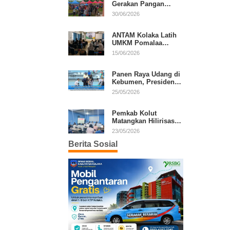
Gerakan Pangan
Murah, Warga Serbu
30/06/2026
Komoditas Harga
Terjangkau
ANTAM Kolaka Latih
UMKM Pomalaa
Kembangkan Produk
15/06/2026
Lokal Berdaya Saing
Panen Raya Udang di
Kebumen, Presiden
Prabowo Tekankan
25/05/2026
Ekonomi Produktif
Pemkab Kolut
Matangkan Hilirisasi
Kakao dan Kelapa,
23/05/2026
Investor Lirik Potensi
Berita Sosial
Daerah