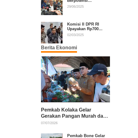
Berpotensi
Diperpanjang, Aria
29/06/2025
Bima Soroti Implikasi
Ketatanegaraan
Komisi II DPR RI
Upayakan Rp700
Miliar dari APBN
02/03/2025
untuk PSU di 24
Daerah Pasca
Berita Ekonomi
Putusan MK
Pemkab Kolaka Gelar
Gerakan Pangan Murah dan
Salurkan Pupuk Organik
07/07/2026
Pemkab Bone Gelar