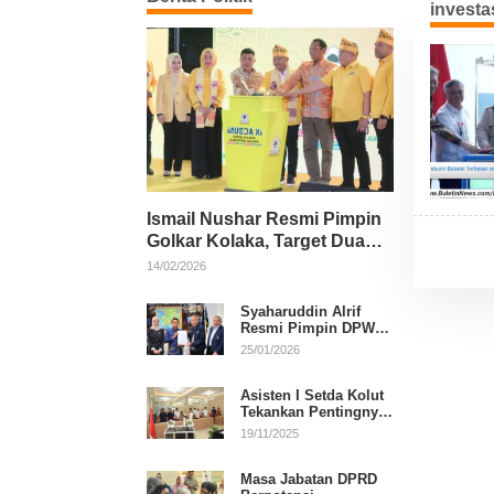
investas
Ismail Nushar Resmi Pimpin
Golkar Kolaka, Target Dua
Kursi per Dapil
14/02/2026
Syaharuddin Alrif
Resmi Pimpin DPW
NasDem Sulsel
25/01/2026
Asisten I Setda Kolut
Tekankan Pentingnya
Pendidikan Politik
19/11/2025
untuk Perkuat
Demokrasi
Masa Jabatan DPRD