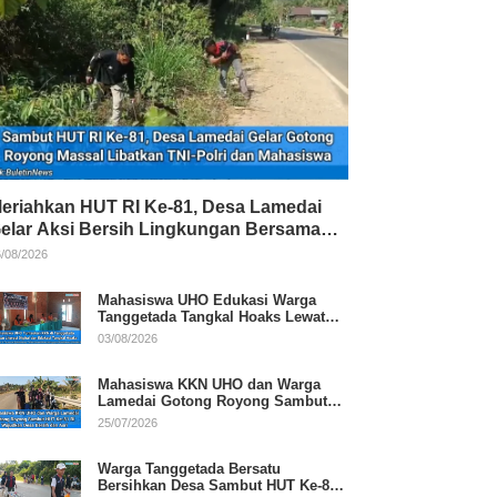
eriahkan HUT RI Ke-81, Desa Lamedai
elar Aksi Bersih Lingkungan Bersama
NI-Polri
/08/2026
Mahasiswa UHO Edukasi Warga
Tanggetada Tangkal Hoaks Lewat
Program Literasi
03/08/2026
Mahasiswa KKN UHO dan Warga
Lamedai Gotong Royong Sambut
HUT Ke-81 RI
25/07/2026
Warga Tanggetada Bersatu
Bersihkan Desa Sambut HUT Ke-81