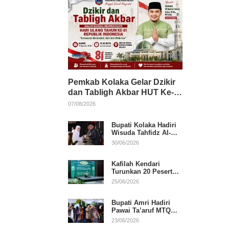
Pemkab Kolaka Gelar Dzikir
dan Tabligh Akbar HUT Ke-
81 RI, Hadirkan Dai Nasional
07/08/2026
Bupati Kolaka Hadiri
Wisuda Tahfidz Al-
Qur’an, Komitmen
30/06/2026
Dukung Pendidikan
Keagamaan
Kafilah Kendari
Turunkan 20 Peserta
pada Hari Pertama
25/06/2026
MTQ Sultra 2026 di
Konawe
Bupati Amri Hadiri
Pawai Ta’aruf MTQ
XXXI Sultra, Beri
23/06/2026
Dukungan untuk