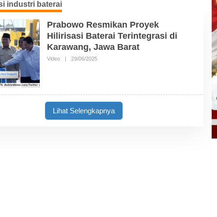
i industri baterai
Prabowo Resmikan Proyek
Hilirisasi Baterai Terintegrasi di
Karawang, Jawa Barat
Video
|
29/06/2025
O
L
E
H
B
U
L
E
Lihat Selengkapnya
T
I
N
N
E
W
S