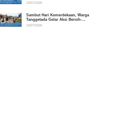
RI
23/07/2026
Sambut Hari Kemerdekaan, Warga
Tanggetada Gelar Aksi Bersih-
Bersih Desa
16/07/2026