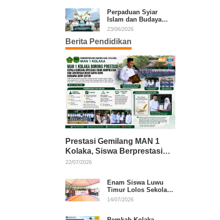
Kafilah Kolaka
Perpaduan Syiar
Islam dan Budaya
Warnai Pawai Ta’aruf
23/06/2026
MTQ XXXI Sultra
Berita Pendidikan
Prestasi Gemilang MAN 1
Kolaka, Siswa Berprestasi
dan Guru Berkarya Raih
22/07/2026
Apresiasi
Enam Siswa Luwu
Timur Lolos Sekolah
Rakyat, Bupati: Jaga
14/07/2026
Nama Baik Daerah
Pemkab Kolaka