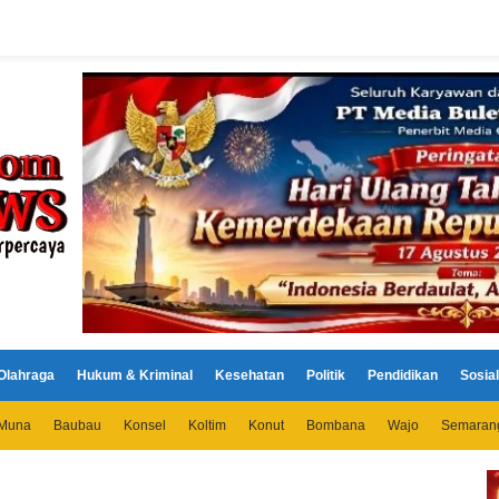
Olahraga
Hukum & Kriminal
Kesehatan
Politik
Pendidikan
Sosial
Muna
Baubau
Konsel
Koltim
Konut
Bombana
Wajo
Semaran