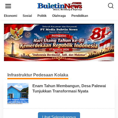
L
e
w
a
Ekonomi
Sosial
Politik
Olahraga
Pendidikan
t
i
k
e
k
o
n
t
e
n
Infrastruktur Pedesaan Kolaka
Enam Tahun Membangun, Desa Palewai
Tunjukkan Transformasi Nyata
Lihat Selengkapnya