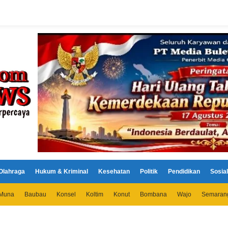
Olahraga
Hukum & Kriminal
Kesehatan
Politik
Pendidikan
Sosial
Muna
Baubau
Konsel
Koltim
Konut
Bombana
Wajo
Semaran