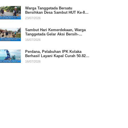
Warga Tanggetada Bersatu
Bersihkan Desa Sambut HUT Ke-81
RI
23/07/2026
Sambut Hari Kemerdekaan, Warga
Tanggetada Gelar Aksi Bersih-
Bersih Desa
16/07/2026
Perdana, Pelabuhan IPK Kolaka
Berhasil Layani Kapal Curah 50.820
Ton
16/07/2026