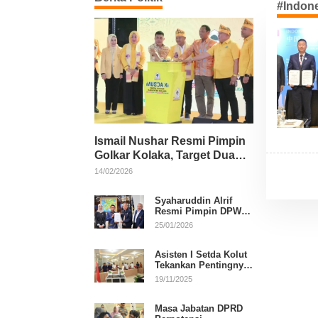
#Indon
Ismail Nushar Resmi Pimpin
Golkar Kolaka, Target Dua
Kursi per Dapil
14/02/2026
Syaharuddin Alrif
Resmi Pimpin DPW
NasDem Sulsel
25/01/2026
Asisten I Setda Kolut
Tekankan Pentingnya
Pendidikan Politik
19/11/2025
untuk Perkuat
Demokrasi
Masa Jabatan DPRD