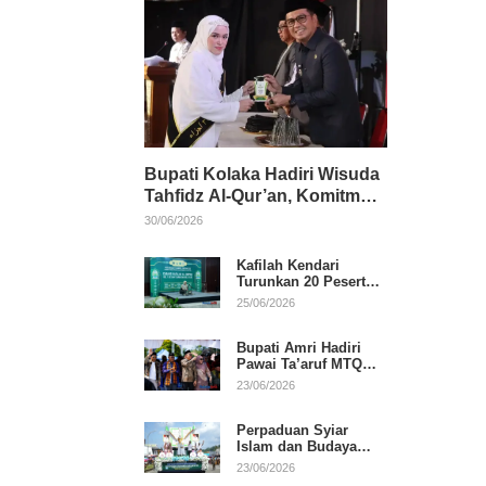
Bupati Kolaka Hadiri Wisuda
Tahfidz Al-Qur’an, Komitmen
Dukung Pendidikan
30/06/2026
Keagamaan
Kafilah Kendari
Turunkan 20 Peserta
pada Hari Pertama
25/06/2026
MTQ Sultra 2026 di
Konawe
Bupati Amri Hadiri
Pawai Ta’aruf MTQ
XXXI Sultra, Beri
23/06/2026
Dukungan untuk
Kafilah Kolaka
Perpaduan Syiar
Islam dan Budaya
Warnai Pawai Ta’aruf
23/06/2026
MTQ XXXI Sultra