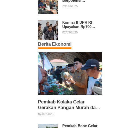
Berpotensi
Diperpanjang, Aria
29/06/2025
Bima Soroti Implikasi
Ketatanegaraan
Komisi II DPR RI
Upayakan Rp700
Miliar dari APBN
02/03/2025
untuk PSU di 24
Daerah Pasca
Berita Ekonomi
Putusan MK
Pemkab Kolaka Gelar
Gerakan Pangan Murah dan
Salurkan Pupuk Organik
07/07/2026
Pemkab Bone Gelar