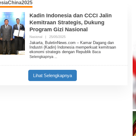
esiaChina2025
Kadin Indonesia dan CCCI Jalin
Kemitraan Strategis, Dukung
Program Gizi Nasional
Nasional
|
25/05/2025
O
L
Jakarta, BuletinNews.com – Kamar Dagang dan
E
Industri (Kadin) Indonesia memperkuat kemitraan
H
ekonomi strategis dengan Republik
Baca
B
Selengkapnya
U
L
E
T
Lihat Selengkapnya
I
N
N
E
W
S