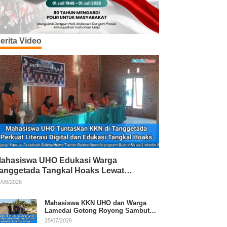
erita Video
ahasiswa UHO Edukasi Warga
anggetada Tangkal Hoaks Lewat
rogram Literasi
/08/2026
Mahasiswa KKN UHO dan Warga
Lamedai Gotong Royong Sambut
HUT Ke-81 RI
25/07/2026