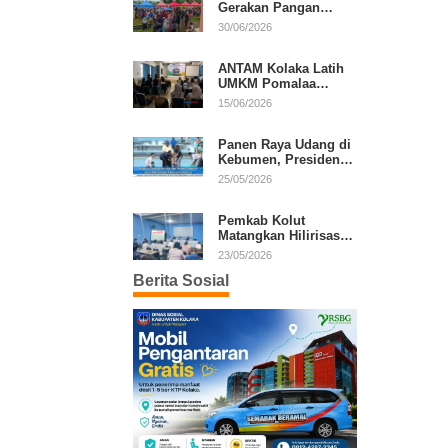
Gerakan Pangan
Murah, Warga Serbu
30/06/2026
Komoditas Harga
Terjangkau
ANTAM Kolaka Latih
UMKM Pomalaa
Kembangkan Produk
15/06/2026
Lokal Berdaya Saing
Panen Raya Udang di
Kebumen, Presiden
Prabowo Tekankan
25/05/2026
Ekonomi Produktif
Pemkab Kolut
Matangkan Hilirisasi
Kakao dan Kelapa,
23/05/2026
Investor Lirik Potensi
Berita Sosial
Daerah