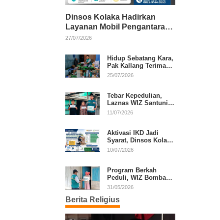
Dinsos Kolaka Hadirkan
Layanan Mobil Pengantaran
Gratis bagi Pasien Penerima
27/07/2026
Manfaat Desil 1–5
Hidup Sebatang Kara,
Pak Kallang Terima
Bantuan dari Laznas
25/07/2026
WIZ Kolaka
Tebar Kepedulian,
Laznas WIZ Santuni
Anak Yatim dan
11/07/2026
Dhuafa di Kecamatan
Latambaga
Aktivasi IKD Jadi
Syarat, Dinsos Kolaka
Sosialisasikan
10/07/2026
Pendaftaran Perlinsos
Digital
Program Berkah
Peduli, WIZ Bombana
Bantu Lansia dan
31/05/2026
Janda di Poea
Berita Religius