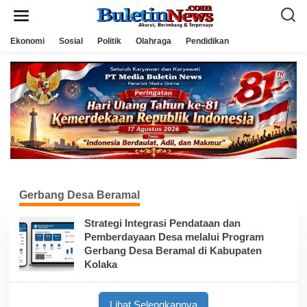
L
e
w
a
Ekonomi
Sosial
Politik
Olahraga
Pendidikan
t
i
k
e
k
o
n
t
e
n
Gerbang Desa Beramal
Strategi Integrasi Pendataan dan
Pemberdayaan Desa melalui Program
Gerbang Desa Beramal di Kabupaten
Kolaka
Lihat Selengkapnya