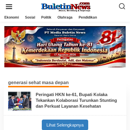
L
e
w
a
Ekonomi
Sosial
Politik
Olahraga
Pendidikan
t
i
k
e
k
o
n
t
e
n
generasi sehat masa depan
Peringati HKN ke-61, Bupati Kolaka
Tekankan Kolaborasi Turunkan Stunting
dan Perkuat Layanan Kesehatan
Lihat Selengkapnya