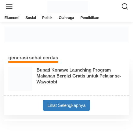
L
e
w
a
Ekonomi
Sosial
Politik
Olahraga
Pendidikan
t
i
k
e
k
o
n
t
e
generasi sehat cerdas
n
Bupati Konawe Launching Program
Makanan Bergizi Gratis untuk Pelajar se-
Wawotobi
Lihat Selengkapnya