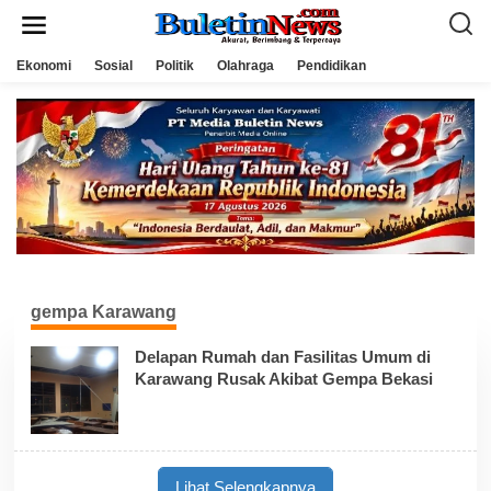
L
e
w
a
Ekonomi
Sosial
Politik
Olahraga
Pendidikan
t
i
k
e
k
o
n
t
e
n
gempa Karawang
Delapan Rumah dan Fasilitas Umum di
Karawang Rusak Akibat Gempa Bekasi
Lihat Selengkapnya