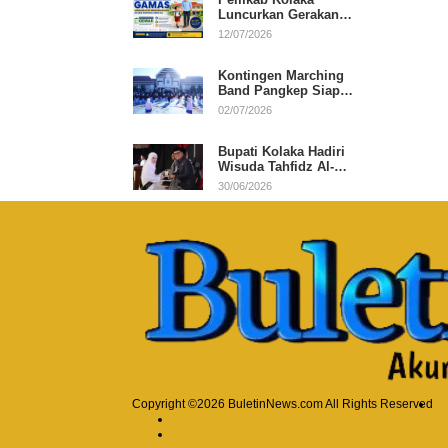
Luncurkan Gerakan
Ayah Mengantar Anak
12/07/2026
di Hari Pertama
Sekolah
Kontingen Marching
Band Pangkep Siap
Berlaga di MIMFEST
02/07/2026
2026
Bupati Kolaka Hadiri
Wisuda Tahfidz Al-
Qur’an, Komitmen
30/06/2026
Dukung Pendidikan
Keagamaan
Copyright ©2026 BuletinNews.com All Rights Reserved