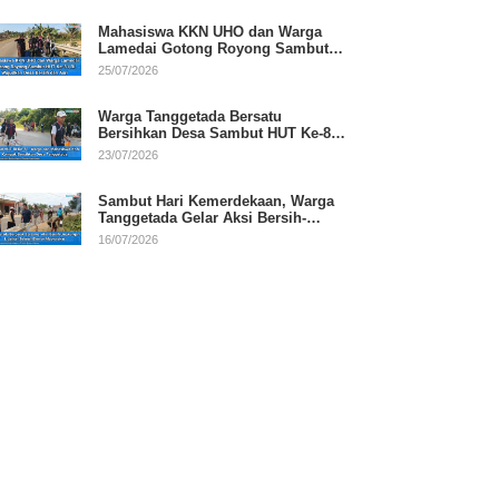
Mahasiswa KKN UHO dan Warga
Lamedai Gotong Royong Sambut
HUT Ke-81 RI
25/07/2026
Warga Tanggetada Bersatu
Bersihkan Desa Sambut HUT Ke-81
RI
23/07/2026
Sambut Hari Kemerdekaan, Warga
Tanggetada Gelar Aksi Bersih-
Bersih Desa
16/07/2026