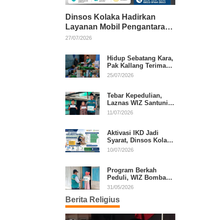
Dinsos Kolaka Hadirkan
Layanan Mobil Pengantaran
Gratis bagi Pasien Penerima
27/07/2026
Manfaat Desil 1–5
Hidup Sebatang Kara,
Pak Kallang Terima
Bantuan dari Laznas
25/07/2026
WIZ Kolaka
Tebar Kepedulian,
Laznas WIZ Santuni
Anak Yatim dan
11/07/2026
Dhuafa di Kecamatan
Latambaga
Aktivasi IKD Jadi
Syarat, Dinsos Kolaka
Sosialisasikan
10/07/2026
Pendaftaran Perlinsos
Digital
Program Berkah
Peduli, WIZ Bombana
Bantu Lansia dan
31/05/2026
Janda di Poea
Berita Religius