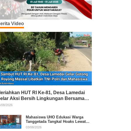
erita Video
eriahkan HUT RI Ke-81, Desa Lamedai
elar Aksi Bersih Lingkungan Bersama
NI-Polri
/08/2026
Mahasiswa UHO Edukasi Warga
Tanggetada Tangkal Hoaks Lewat
Program Literasi
03/08/2026