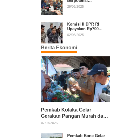
Berpotensi
Diperpanjang, Aria
29/06/2025
Bima Soroti Implikasi
Ketatanegaraan
Komisi II DPR RI
Upayakan Rp700
Miliar dari APBN
02/03/2025
untuk PSU di 24
Daerah Pasca
Berita Ekonomi
Putusan MK
Pemkab Kolaka Gelar
Gerakan Pangan Murah dan
Salurkan Pupuk Organik
07/07/2026
Pemkab Bone Gelar