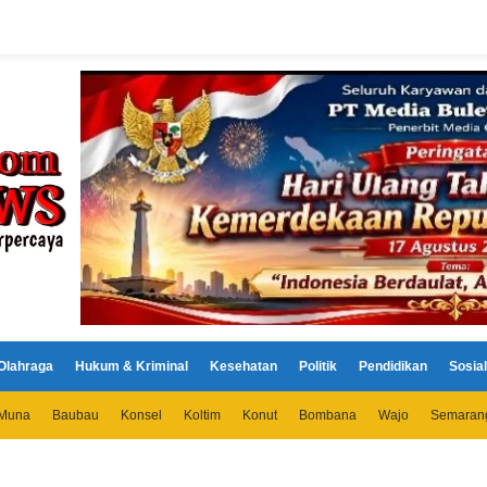
Olahraga
Hukum & Kriminal
Kesehatan
Politik
Pendidikan
Sosial
Muna
Baubau
Konsel
Koltim
Konut
Bombana
Wajo
Semaran