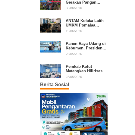
Gerakan Pangan
Murah, Warga Serbu
30/06/2026
Komoditas Harga
Terjangkau
ANTAM Kolaka Latih
UMKM Pomalaa
Kembangkan Produk
15/06/2026
Lokal Berdaya Saing
Panen Raya Udang di
Kebumen, Presiden
Prabowo Tekankan
25/05/2026
Ekonomi Produktif
Pemkab Kolut
Matangkan Hilirisasi
Kakao dan Kelapa,
23/05/2026
Investor Lirik Potensi
Berita Sosial
Daerah