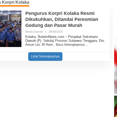
 Korpri Kolaka
Pengurus Korpri Kolaka Resmi
Dikukuhkan, Ditandai Peresmian
Gedung dan Pasar Murah
Berita Daerah
|
08/08/2025
O
L
Kolaka, BuletinNews.com – Penjabat Sekretaris
E
Daerah (Pj. Sekda) Provinsi Sulawesi Tenggara, Drs.
H
Asrun Lio, M.Hum.,
Baca Selengkapnya
B
U
L
Lihat Selengkapnya
E
T
I
N
N
E
W
S