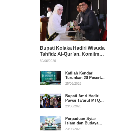
Bupati Kolaka Hadiri Wisuda
Tahfidz Al-Qur’an, Komitmen
Dukung Pendidikan
30/06/2026
Keagamaan
Kafilah Kendari
Turunkan 20 Peserta
pada Hari Pertama
25/06/2026
MTQ Sultra 2026 di
Konawe
Bupati Amri Hadiri
Pawai Ta’aruf MTQ
XXXI Sultra, Beri
23/06/2026
Dukungan untuk
Kafilah Kolaka
Perpaduan Syiar
Islam dan Budaya
Warnai Pawai Ta’aruf
23/06/2026
MTQ XXXI Sultra