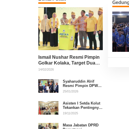
Gedung
Ismail Nushar Resmi Pimpin
Golkar Kolaka, Target Dua
Kursi per Dapil
14/02/2026
Syaharuddin Alrif
Resmi Pimpin DPW
NasDem Sulsel
25/01/2026
Asisten I Setda Kolut
Tekankan Pentingnya
Pendidikan Politik
19/11/2025
untuk Perkuat
Demokrasi
Masa Jabatan DPRD