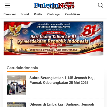
L
e
w
a
Ekonomi
Sosial
Politik
Olahraga
Pendidikan
t
i
k
e
k
o
n
t
e
n
GarudaIndonesia
Sultra Berangkatkan 1.145 Jemaah Haji,
Puncak Keberangkatan 28 Mei 2025
Dilepas di Embarkasi Sudiang, Jemaah