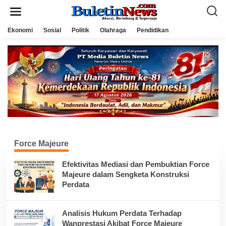
L
e
w
a
Ekonomi
Sosial
Politik
Olahraga
Pendidikan
t
i
k
e
k
o
n
t
e
n
Force Majeure
Efektivitas Mediasi dan Pembuktian Force
Majeure dalam Sengketa Konstruksi
Perdata
Analisis Hukum Perdata Terhadap
Wanprestasi Akibat Force Majeure