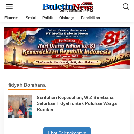
L
e
w
a
Ekonomi
Sosial
Politik
Olahraga
Pendidikan
t
i
k
e
k
o
n
t
e
n
fidyah Bombana
Sentuhan Kepedulian, WIZ Bombana
Salurkan Fidyah untuk Puluhan Warga
Rumbia
Lihat Selengkapnya