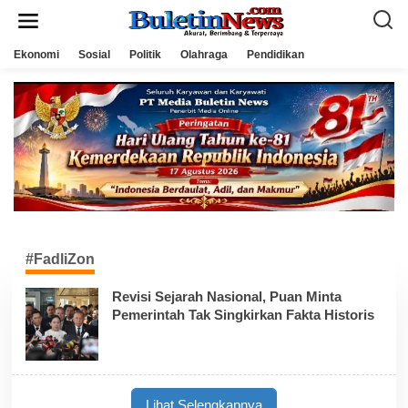
L
e
w
a
Ekonomi
Sosial
Politik
Olahraga
Pendidikan
t
i
k
e
k
o
n
t
e
n
#FadliZon
Revisi Sejarah Nasional, Puan Minta
Pemerintah Tak Singkirkan Fakta Historis
Lihat Selengkapnya