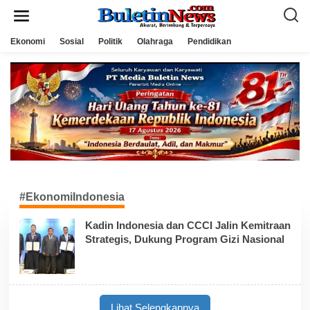
L
e
w
a
Ekonomi
Sosial
Politik
Olahraga
Pendidikan
t
i
k
e
k
o
n
t
e
n
#EkonomiIndonesia
Kadin Indonesia dan CCCI Jalin Kemitraan
Strategis, Dukung Program Gizi Nasional
Lihat Selengkapnya