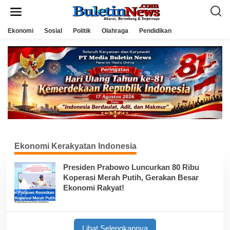
L
e
w
a
Ekonomi
Sosial
Politik
Olahraga
Pendidikan
t
i
k
e
k
o
n
t
e
n
Ekonomi Kerakyatan Indonesia
Presiden Prabowo Luncurkan 80 Ribu
Koperasi Merah Putih, Gerakan Besar
Ekonomi Rakyat!
Lihat Selengkapnya