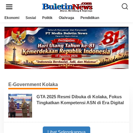
L
e
w
a
Ekonomi
Sosial
Politik
Olahraga
Pendidikan
t
i
k
e
k
o
n
t
e
n
E-Government Kolaka
GTA 2025 Resmi Dibuka di Kolaka, Fokus
Tingkatkan Kompetensi ASN di Era Digital
Lihat Selengkapnya