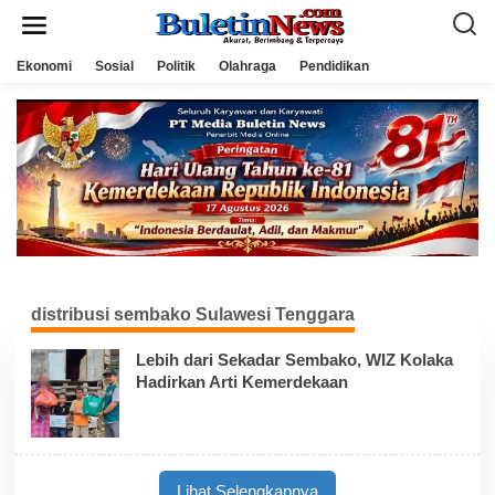
L
e
w
a
Ekonomi
Sosial
Politik
Olahraga
Pendidikan
t
i
k
e
k
o
n
t
e
n
distribusi sembako Sulawesi Tenggara
Lebih dari Sekadar Sembako, WIZ Kolaka
Hadirkan Arti Kemerdekaan
Lihat Selengkapnya